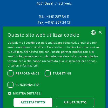
4051 Basel / Schweiz
Tel. +41 61 287 34 11
Fax. +41 61 287 34 13
info@doetschgrether.ch
×
Questo sito web utilizza cookie
Utilizziamo i cookie per personalizzare contenuti, annunci e per
GERMAN
analizzare il nostro traffico. Condividiamo inoltre informazioni sul
PAGINE
tuo utilizzo del nostro sito con i nostri partner pubblicitari e di
FRENCH
analisi che potrebbero combinarle con altre informazioni che hai
fornito loro o che hanno raccolto dal tuo utilizzo dei loro servizi.
Prodotti
ITALIAN
Ulteriori informazioni
Conoscenze
ENGLISH
Il mio magnesio
PERFORMANCE
TARGETING
Chi siamo
FUNZIONALITÀ
MOSTRA DETTAGLI
ACCETTA TUTTO
RIFIUTA TUTTO