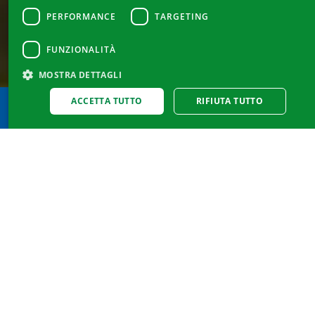
ENGLISH
PERFORMANCE
TARGETING
FUNZIONALITÀ
MOSTRA DETTAGLI
ACCETTA TUTTO
RIFIUTA TUTTO
Sternengasse 17
4051 Basel / Schweiz
Tel. +41 61 287 34 11
Fax. +41 61 287 34 13
info@doetschgrether.ch