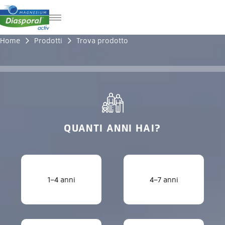
DE
Home
Prodotti
Trova prodotto
FR
EN
QUANTI ANNI HAI?
1–4 anni
4–7 anni