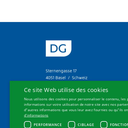
Sternengasse 17
4051 Basel / Schweiz
Ce site Web utilise des cookies
Tél. +41 61 287 34 11
Nous utilisons des cookies pour personnaliser le contenu, les 
Fax. +41 61 287 34 13
informations sur votre utilisation de notre site avec nos parte
info@doetschgrether.ch
d"autres informations que vous leur avez fournies ou qu"ils ont 
d'informations
PERFORMANCE
CIBLAGE
FONCTIO