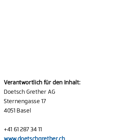
Verantwortlich für den Inhalt:
Doetsch Grether AG
Sternengasse 17
4051 Basel
+41 61 287 34 11
www.doetschgrether.ch