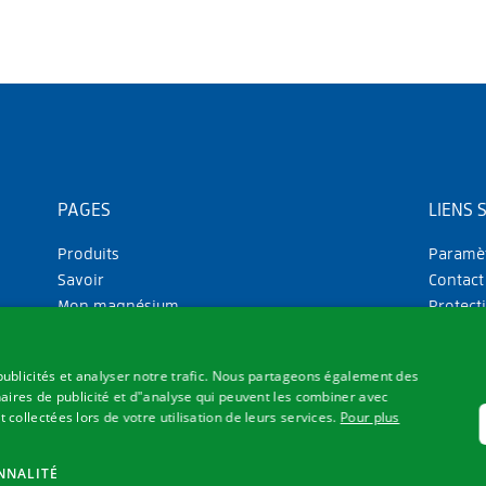
PAGES
LIENS 
Produits
Paramèt
Savoir
Contact
Mon magnésium
Protect
Qui sommes-nous ?
Mention
CGV
publicités et analyser notre trafic. Nous partageons également des
naires de publicité et d"analyse qui peuvent les combiner avec
collectées lors de votre utilisation de leurs services.
Pour plus
NNALITÉ