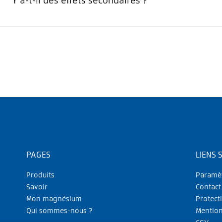
Y a-t-il des effets secondaires ?
PAGES
LIENS 
Produits
Paramèt
Savoir
Contact
Mon magnésium
Protect
Qui sommes-nous ?
Mention