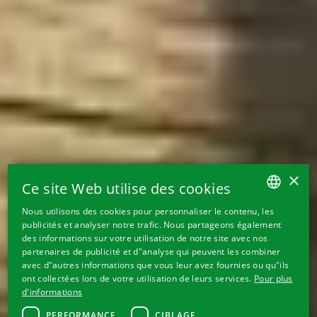
×
Ce site Web utilise des cookies
Nous utilisons des cookies pour personnaliser le contenu, les
GERMAN
publicités et analyser notre trafic. Nous partageons également
des informations sur votre utilisation de notre site avec nos
FRENCH
partenaires de publicité et d"analyse qui peuvent les combiner
avec d"autres informations que vous leur avez fournies ou qu"ils
ITALIAN
ont collectées lors de votre utilisation de leurs services.
Pour plus
ENGLISH
d'informations
PERFORMANCE
CIBLAGE