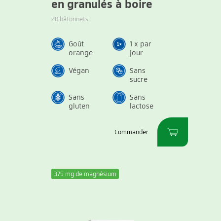
en granulés à boire
20 bâtonnets
Goût
1 x par
orange
jour
Végan
Sans
sucre
Sans
Sans
gluten
lactose
Commander
375 mg de magnésium