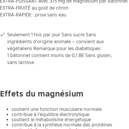
EXTRA-PUISSANT avec 375 mg de magnésium par bâtonnet
EXTRA-FRUITÉ au goût de citron
EXTRA-RAPIDE : prise sans eau
Seulement 1 fois par jour Sans sucre Sans
ingrédients d’origine animale – convient aux
végétaliens Remarque pour les diabétiques :
1 bâtonnet contient moins de 0,1 BE Sans gluten,
sans lactose
Goût citron
1 x par jour
Végan
Sans sucre
Effets du magnésium
Sans gluten
Sans lactose
soutient une fonction musculaire normale
contribue à l’équilibre électrolytique
soutient le métabolisme énergétique
contribue à la synthèse normale des protéines