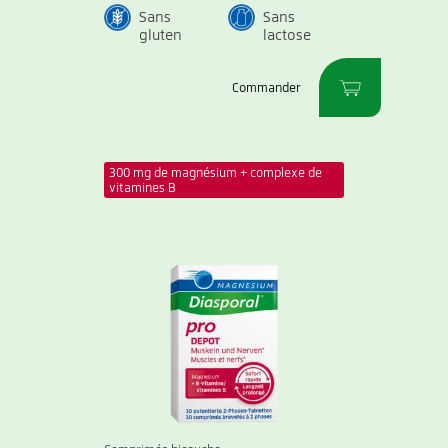
Sans
Sans
gluten
lactose
Commander
300 mg de magnésium + complexe de
vitamines B