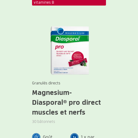
vitamines B
Granulés directs
Magnesium-
Diasporal® pro direct
muscles et nerfs
30 bâtonnets
Goût
1 x par