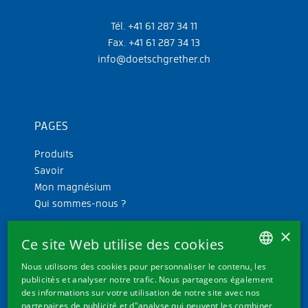
Tél. +41 61 287 34 11
Fax. +41 61 287 34 13
info@doetschgrether.ch
PAGES
Produits
Savoir
Mon magnésium
Qui sommes-nous ?
×
Ce site Web utilise des cookies
Nous utilisons des cookies pour personnaliser le contenu, les
GERMAN
publicités et analyser notre trafic. Nous partageons également
des informations sur votre utilisation de notre site avec nos
FRENCH
partenaires de publicité et d"analyse qui peuvent les combiner
LIENS SUPPLÉMENTAIRES