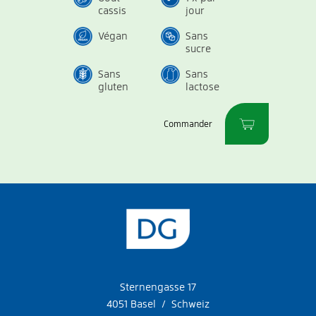
cassis
jour
Végan
Sans
sucre
Sans
Sans
gluten
lactose
Commander
Sternengasse 17
4051 Basel / Schweiz