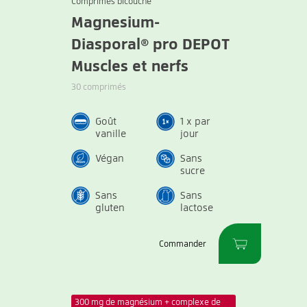
Comprimés bicouche
Magnesium-
Diasporal® pro DEPOT
Muscles et nerfs
30 comprimés
Goût
1 x par
vanille
jour
Végan
Sans
sucre
Sans
Sans
gluten
lactose
Commander
300 mg de magnésium + complexe de