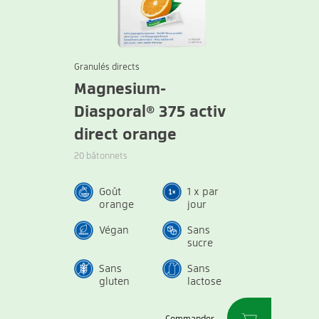
Granulés directs
Magnesium-
Diasporal® 375 activ
direct orange
20 bâtonnets
Goût
1 x par
orange
jour
Végan
Sans
sucre
Sans
Sans
gluten
lactose
Commander