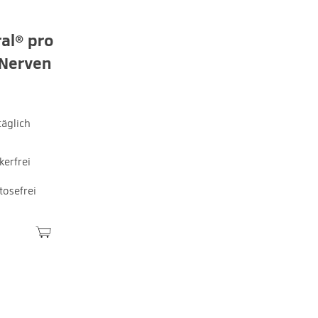
al® pro
 Nerven
täglich
kerfrei
tosefrei