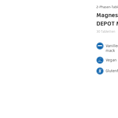
2-Phasen-Tabl
Magnes
DEPOT 
30 Tabletten
Vanill
mack
Vegan
Glutenf