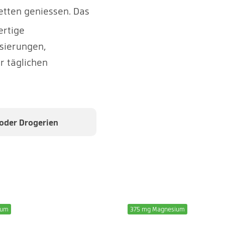
cetten geniessen. Das
ertige
sierungen,
 täglichen
 oder Drogerien
ium
375 mg Magnesium