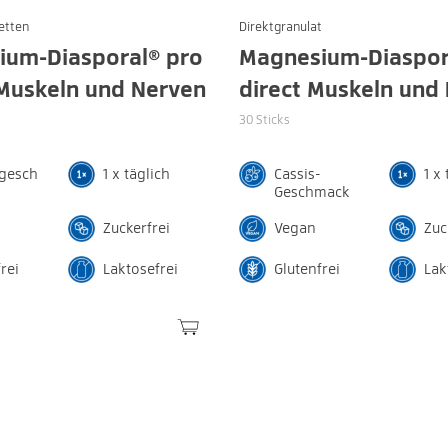
etten
Direktgranulat
ium-Diasporal® pro
Magnesium-Diaspor
Muskeln und Nerven
direct Muskeln und
30 Sticks
egesch
1 x täglich
Cassis-
1 x 
Geschmack
Zuckerfrei
Vegan
Zuc
rei
Laktosefrei
Glutenfrei
Lak