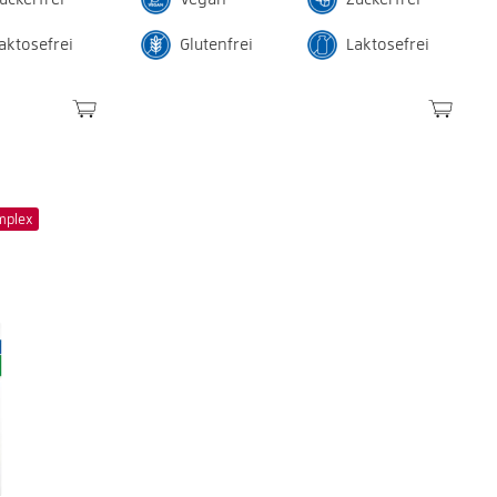
aktosefrei
Glutenfrei
Laktosefrei
mplex