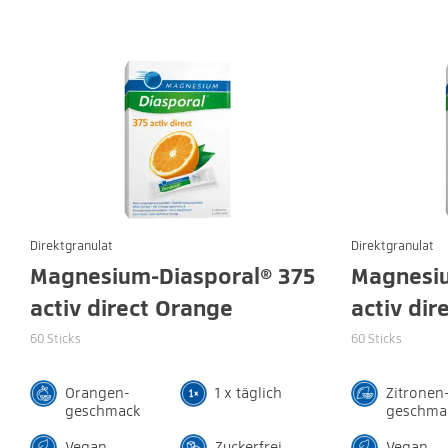
Direktgranulat
Direktgranulat
Magnesium-Diasporal® 375
Magnesiu
activ direct Orange
activ dir
60 Sticks
60 Sticks
Orangen-
1 x täglich
Zitronen
geschmack
geschma
Vegan
Zuckerfrei
Vegan