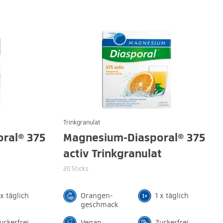
Trinkgranulat
ral® 375
Magnesium-Diasporal® 375
activ Trinkgranulat
20 Sticks
 x täglich
Orangen-
1 x täglich
geschmack
uckerfrei
Vegan
Zuckerfrei