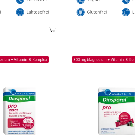
i
Laktosefrei
Glutenfrei
L
esium + Vitamin-B-Komplex
300 mg Magnesium + Vitamin-B-Ko