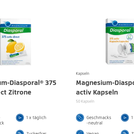
Kapseln
m-Diasporal® 375
Magnesium-Diaspo
ect Zitrone
activ Kapseln
50 Kapseln
-
1 x täglich
Geschmacks
1
ck
-neutral
Zuckerfrei
Vegan
Z