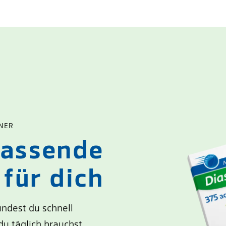
NER
passende
für dich
indest du schnell
u täglich brauchst.