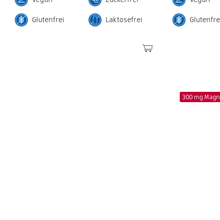
Glutenfrei
Laktosefrei
Glutenfre
300 mg Magn