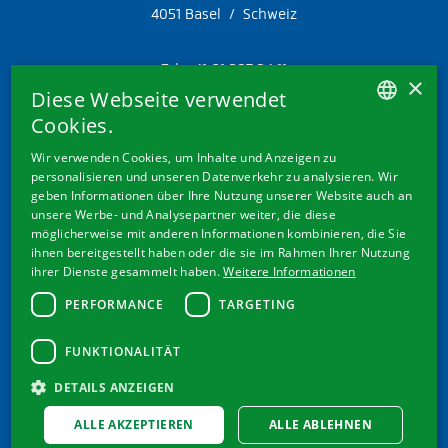
4051 Basel / Schweiz
Tel. +41 61 287 34 11
×
Fax. +41 61 287 34 13
Diese Webseite verwendet
info@doetschgrether.ch
Cookies.
GERMAN
Wir verwenden Cookies, um Inhalte und Anzeigen zu
personalisieren und unseren Datenverkehr zu analysieren. Wir
FRENCH
geben Informationen über Ihre Nutzung unserer Website auch an
ITALIAN
SEITEN
unsere Werbe- und Analysepartner weiter, die diese
möglicherweise mit anderen Informationen kombinieren, die Sie
ENGLISH
ihnen bereitgestellt haben oder die sie im Rahmen Ihrer Nutzung
Produkte
ihrer Dienste gesammelt haben.
Weitere Informationen
Wissen
Mein Magnesium
PERFORMANCE
TARGETING
Über uns
FUNKTIONALITÄT
DETAILS ANZEIGEN
ALLE AKZEPTIEREN
ALLE ABLEHNEN