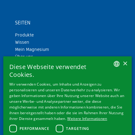
SEITEN
Produkte
Wissen
Mein Magnesium
Über uns
×
Diese Webseite verwendet
Cookies.
GERMAN
Wir verwenden Cookies, um Inhalte und Anzeigen zu
personalisieren und unseren Datenverkehr zu analysieren. Wir
FRENCH
geben Informationen über Ihre Nutzung unserer Website auch an
ITALIAN
unsere Werbe- und Analysepartner weiter, die diese
WEITERE LINKS
möglicherweise mit anderen Informationen kombinieren, die Sie
ENGLISH
ihnen bereitgestellt haben oder die sie im Rahmen Ihrer Nutzung
Cookie-Einstellungen
ihrer Dienste gesammelt haben.
Weitere Informationen
Kontakt
PERFORMANCE
TARGETING
Datenschutz & Disclaimer