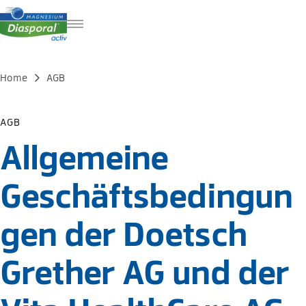
FR
IT
Home
AGB
EN
AGB
Allgemeine
Geschäftsbedingun
gen der Doetsch
Grether AG und der