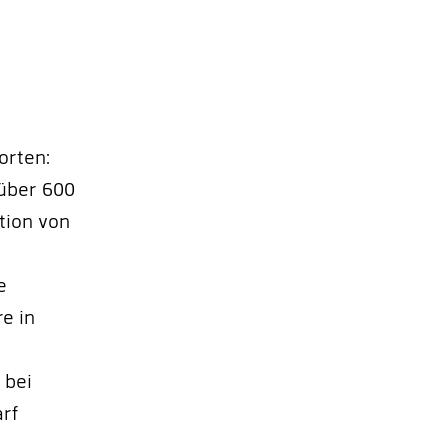
orten:
 über 600
tion von
e
e in
 bei
arf