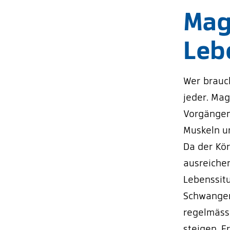
Mag
Leb
Wer brauch
jeder. Mag
Vorgängen 
Muskeln u
Da der Kör
ausreichen
Lebenssit
Schwangers
regelmässi
steigen. E