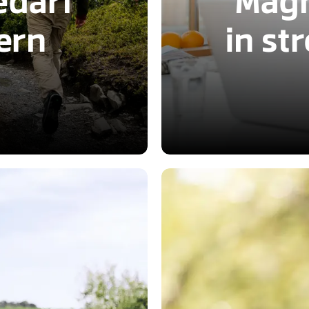
darf
Mag
ern
in st