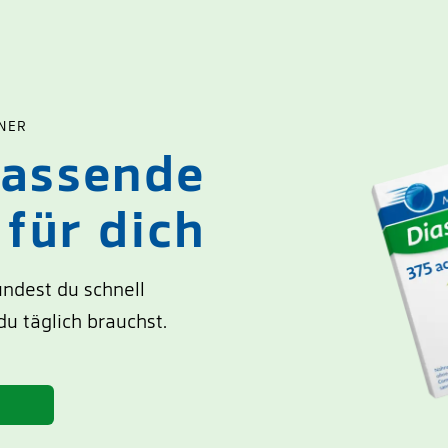
NER
passende
für dich
indest du schnell
u täglich brauchst.
n