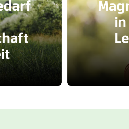
darf
Mag
in
haft
L
it