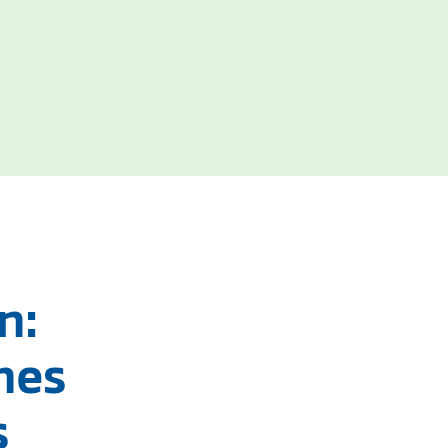
n:
nes
s