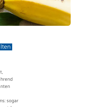
lten
t,
ährend
anten
ns: sogar