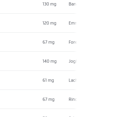
130 mg
Bananen
120 mg
Emmentaler (45 % i. Tr.)
67 mg
Forelle
140 mg
Joghurt
61 mg
Lachs
67 mg
Rindfleisch (Filet)