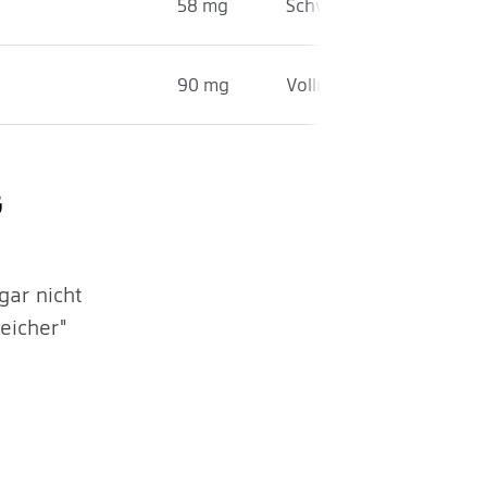
58 mg
Schweinefleisch (Filet)
90 mg
Vollmilch
G
gar nicht
eicher"