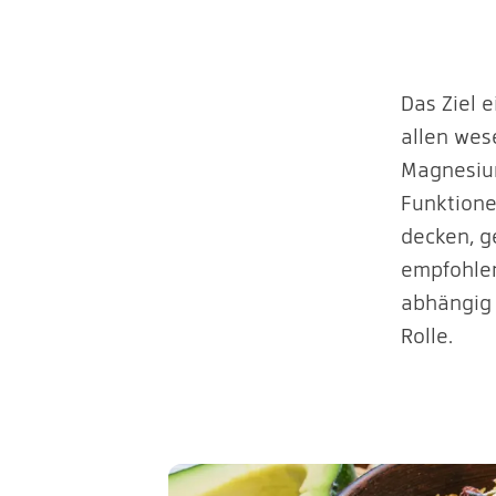
Das Ziel 
allen wes
Magnesium
Funktione
decken, g
empfohlen
abhängig 
Rolle.