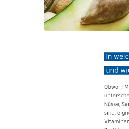
In wel
und wi
Obwohl Ma
untersche
Nüsse, Sa
sind, eig
Vitaminen