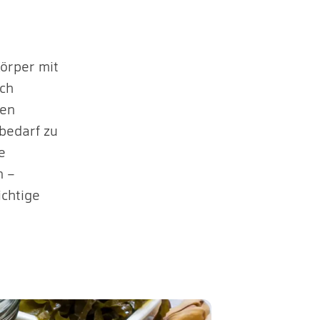
örper mit
uch
gen
bedarf zu
e
n –
ichtige