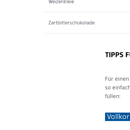
Weizenkleie
Zartbitterschokolade
TIPPS 
Für einen
so einfac
füllen:
Vollko