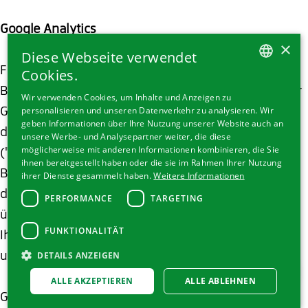
Google Analytics
×
Diese Webseite verwendet
Für die Erfassung von Nutzungs- und
Cookies.
GERMAN
Bewegungsdaten unserer Webseiten verwenden wir
Wir verwenden Cookies, um Inhalte und Anzeigen zu
Google Analytics 4 (GA4), einen Webanalysedienst
personalisieren und unseren Datenverkehr zu analysieren. Wir
FRENCH
geben Informationen über Ihre Nutzung unserer Website auch an
der Google Ireland Limited bzw. Google LLC, USA
ITALIAN
unsere Werbe- und Analysepartner weiter, die diese
möglicherweise mit anderen Informationen kombinieren, die Sie
("Google"). Sofern Sie über unser Cookie-Consent-
ENGLISH
ihnen bereitgestellt haben oder die sie im Rahmen Ihrer Nutzung
Banner Ihre Einwilligung erteilt haben, werden die
ihrer Dienste gesammelt haben.
Weitere Informationen
durch Google Analytics erzeugten Informationen
PERFORMANCE
TARGETING
über Ihre Nutzung dieser Website, einschliesslich
FUNKTIONALITÄT
Ihrer IP-Adresse, an Server von Google übertragen
und dort verarbeitet.
DETAILS ANZEIGEN
ALLE AKZEPTIEREN
ALLE ABLEHNEN
Google nutzt hierbei sogenannte Privacy Enhancing