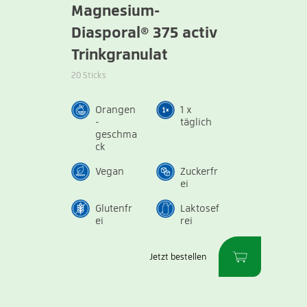
Magnesium-
Diasporal® 375 activ
Trinkgranulat
20 Sticks
Orangen
1 x
-
täglich
geschma
ck
Vegan
Zuckerfr
ei
Glutenfr
Laktosef
ei
rei
Jetzt bestellen