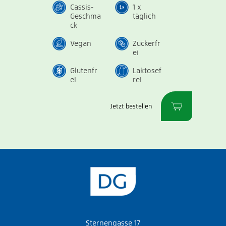
Cassis-
1 x
Geschma
täglich
ck
Vegan
Zuckerfr
ei
Glutenfr
Laktosef
ei
rei
Jetzt bestellen
Sternengasse 17