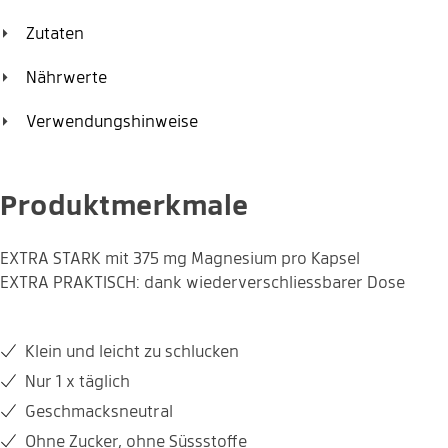
Zutaten
Die Kapseln mit extra viel Magnesium: ohne Aromen, ohne
Nährwerte
Zucker, ohne Kompromissen.
1 Kapsel enthält:
Menge
% NRV*
Verwendungshinweise
Magnesium
375 mg
100 %
1x täglich eine Kapsel vor einer Mahlzeit einnehmen.
Produktmerkmale
EXTRA STARK mit 375 mg Magnesium pro Kapsel
EXTRA PRAKTISCH: dank wiederverschliessbarer Dose
Klein und leicht zu schlucken
Nur 1 x täglich
Geschmacksneutral
Geschmacks-neutral
1 x täglich
Ohne Zucker, ohne Süssstoffe