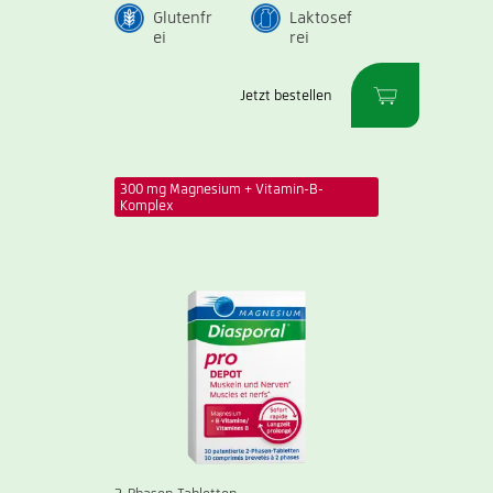
Glutenfr
Laktosef
ei
rei
Jetzt bestellen
300 mg Magnesium + Vitamin-B-
Komplex