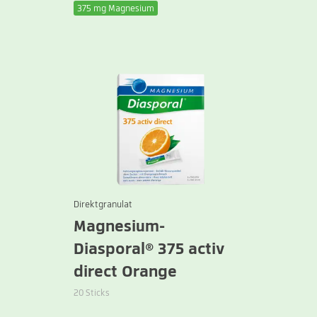
375 mg Magnesium
Direktgranulat
Magnesium-
Diasporal® 375 activ
direct Orange
20 Sticks