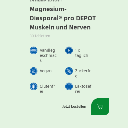
2-Phasen-Tabletten
Magnesium-
Diasporal® pro DEPOT
Muskeln und Nerven
30 Tabletten
Vanilleg
1 x
eschmac
täglich
k
Vegan
Zuckerfr
ei
Glutenfr
Laktosef
ei
rei
Jetzt bestellen