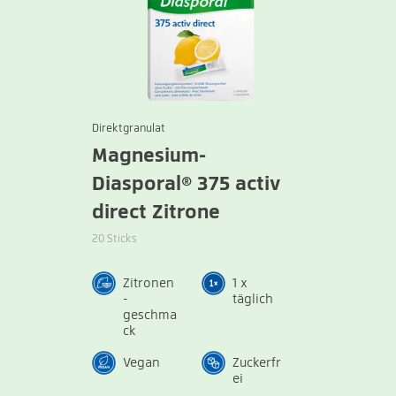
Direktgranulat
Magnesium-
Diasporal® 375 activ
direct Zitrone
20 Sticks
Zitronen
1 x
-
täglich
geschma
ck
Vegan
Zuckerfr
ei