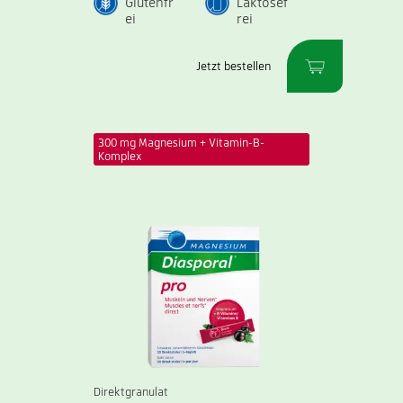
Glutenfr
Laktosef
ei
rei
Jetzt bestellen
300 mg Magnesium + Vitamin-B-
Komplex
Direktgranulat