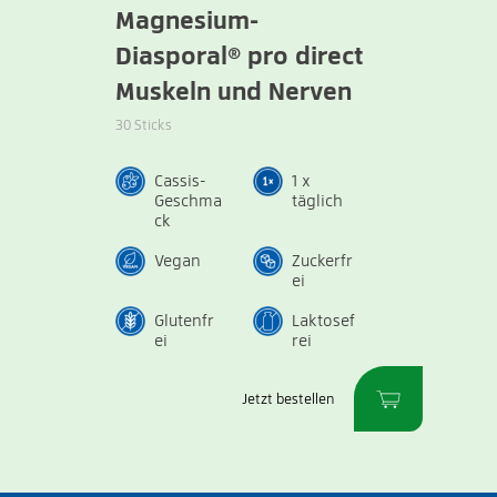
Magnesium-
Diasporal® pro direct
Muskeln und Nerven
30 Sticks
Cassis-
1 x
Geschma
täglich
ck
Vegan
Zuckerfr
ei
Glutenfr
Laktosef
ei
rei
Jetzt bestellen