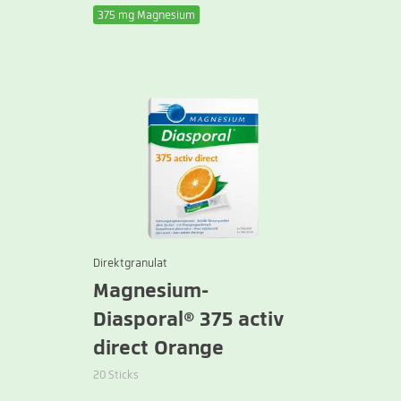
375 mg Magnesium
Direktgranulat
Magnesium-
Diasporal® 375 activ
direct Orange
20 Sticks