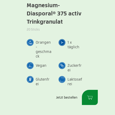
Magnesium-
Diasporal® 375 activ
Trinkgranulat
20 Sticks
Orangen
1 x
-
täglich
geschma
ck
Vegan
Zuckerfr
ei
Glutenfr
Laktosef
ei
rei
Jetzt bestellen