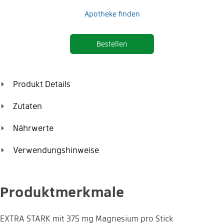
Apotheke finden
Bestellen
Produkt Details
Zutaten
Das Direktgranulat mit extra viel Magnesium: extra stark,
Nährwerte
schnell und fruchtig.
1 Stick enthält:
Menge
% NRV*
Verwendungshinweise
Magnesium
375 mg
100 %
1x täglich den Inhalt eines Sticks verzehren.
Produktmerkmale
EXTRA STARK mit 375 mg Magnesium pro Stick