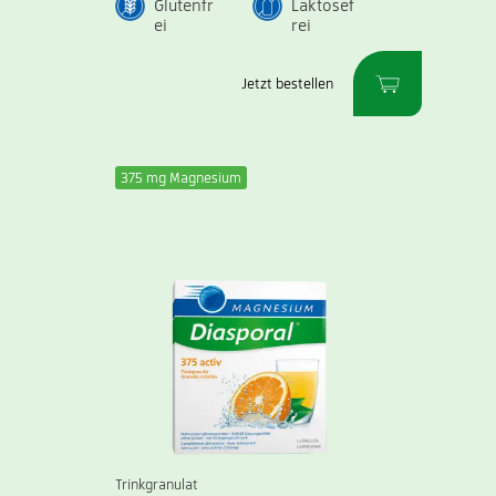
Glutenfr
Laktosef
ei
rei
Jetzt bestellen
375 mg Magnesium
Trinkgranulat