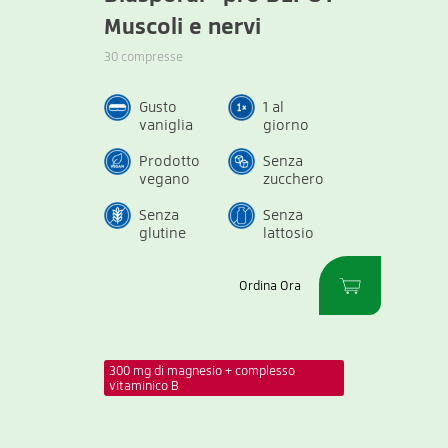
Muscoli e nervi
30 compresse
Gusto
1 al
vaniglia
giorno
Prodotto
Senza
vegano
zucchero
Senza
Senza
glutine
lattosio
Ordina Ora
300 mg di magnesio + complesso
vitaminico B