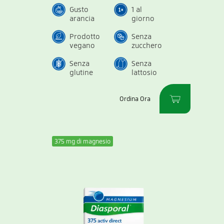
Gusto
1 al
arancia
giorno
Prodotto
Senza
vegano
zucchero
Senza
Senza
glutine
lattosio
Ordina Ora
375 mg di magnesio