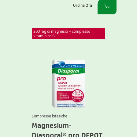
Ordina Ora
300 mg di magnesio + complesso
vitaminico B
Compresse bifasiche
Magnesium-
Diasporal® pro DEPOT