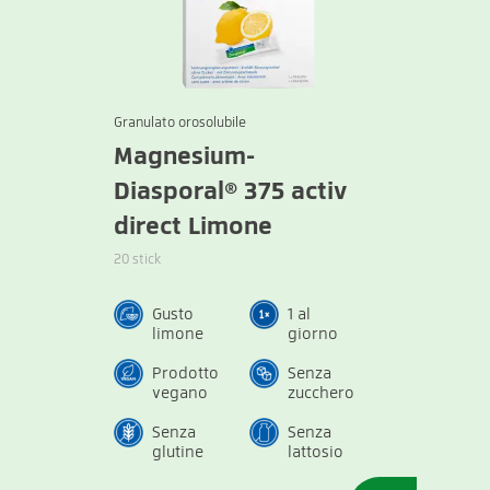
Granulato orosolubile
Magnesium-
Diasporal® 375 activ
direct Limone
20 stick
Gusto
1 al
limone
giorno
Prodotto
Senza
vegano
zucchero
Senza
Senza
glutine
lattosio