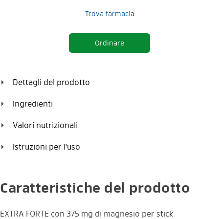
Trova farmacia
Ordinare
Dettagli del prodotto
Ingredienti
Il granulato orosolubile con tanto magnesio: extra forte,
Valori nutrizionali
rapido e fruttato.
1 stick contiene:
Quantità
% VNR*
Istruzioni per l'uso
Magnesio
375 mg
100%
Assumere il contenuto di uno stick una volta al giorno.
Caratteristiche del prodotto
EXTRA FORTE con 375 mg di magnesio per stick