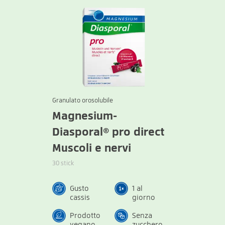
Granulato orosolubile
Magnesium-
Diasporal® pro direct
Muscoli e nervi
30 stick
Gusto
1 al
cassis
giorno
Prodotto
Senza
vegano
zucchero