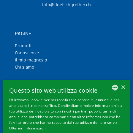
info@doetschgrether.ch
PAGINE
Prodotti
Conoscenze
Il mio magnesio
Chi siamo
×
Questo sito web utilizza cookie
Utilizziamo i cookie per personalizzare contenuti, annunci e per
GERMAN
analizzare il nostro traffico. Condividiamo inoltre informazioni sul
tuo utilizzo del nostro sito con i nostri partner pubblicitari e di
ALTRI LINK
FRENCH
analisi che potrebbero combinarle con altre informazioni che hai
fornito loro o che hanno raccolto dal tuo utilizzo dei loro servizi.
ITALIAN
Impostazioni dei cookie
Ulteriori informazioni
Contatto