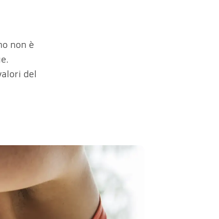
mo non è
e.
alori del