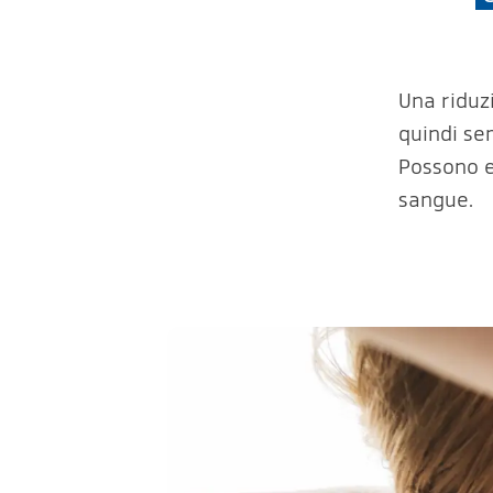
Una riduz
quindi se
Possono es
sangue.