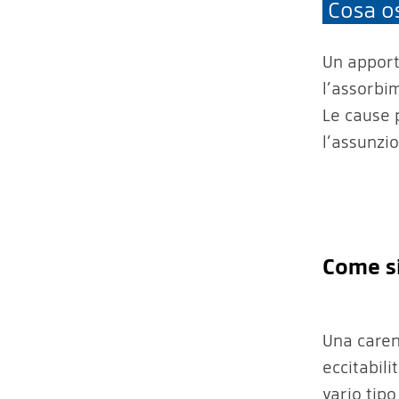
Cosa o
Un apport
l’assorbi
Le cause 
l’assunzio
Come s
Una caren
eccitabili
vario tipo