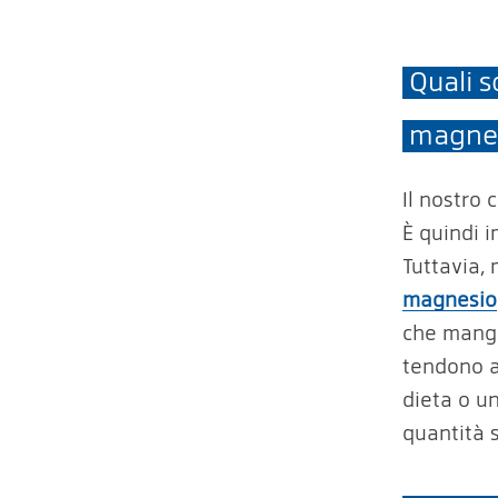
Quali s
magne
Il nostro
È quindi 
Tuttavia,
magnesio
che mangi
tendono a
dieta o u
quantità 