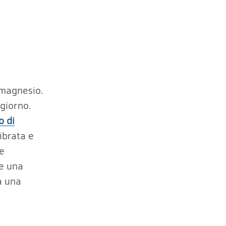
 magnesio.
giorno.
o di
ibrata e
e
he una
a una