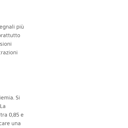
egnali più
prattutto
sioni
trazioni
emia. Si
 La
tra 0,85 e
icare una