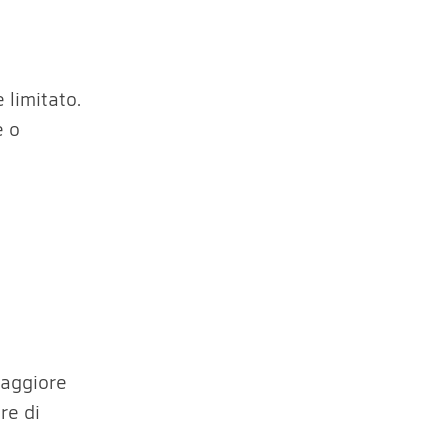
 limitato.
e o
maggiore
re di