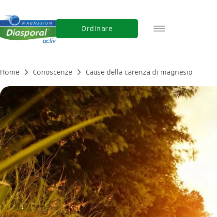
Ordinare
DE
FR
Home
Conoscenze
Cause della carenza di magnesio
EN