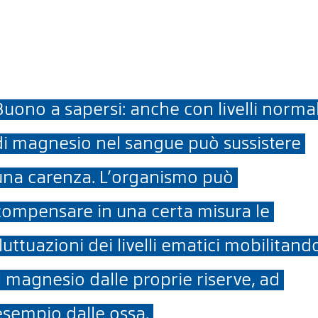
Buono a sapersi: anche con livelli normal
di magnesio nel sangue può sussistere
una carenza. L’organismo può
compensare in una certa misura le
fluttuazioni dei livelli ematici mobilitand
il magnesio dalle proprie riserve, ad
esempio dalle ossa.