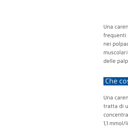
Una caren
frequenti
nei polpa
muscolari 
delle pal
Che co
Una caren
tratta di
concentra
1,1 mmol/l