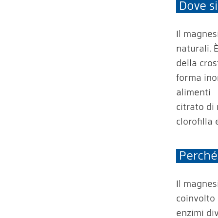
Dove si
Il magnesi
naturali. 
della cros
forma ino
alimenti
s
citrato d
clorofilla
Perché
Il magnes
coinvolto 
enzimi div