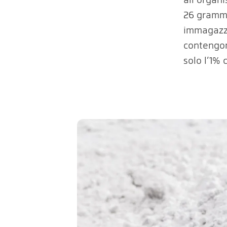
26 grammi
immagazzi
contengono
solo l’1% 