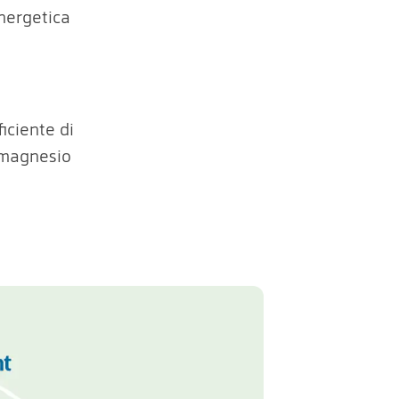
nergetica
iciente di
 magnesio