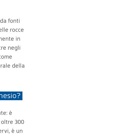
da fonti
elle rocce
mente in
re negli
 come
rale della
nesio?
te: è
 oltre 300
ervi, è un