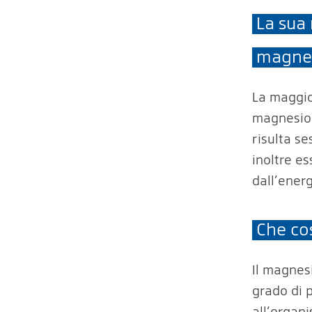
La sua
magnes
La maggio
magnesio.
risulta s
inoltre e
dall’energ
Che co
Il magnes
grado di 
all’organ