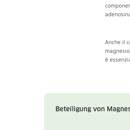
component
adenosina 
Anche il c
magnesio 
è essenzi