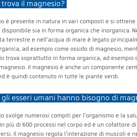
 trova il magnesio?
o è presente in natura in vari composti e si ottiene 
È disponibile sia in forma organica che inorganica. N
ta terrestre e nell’acqua di mare è legato principal
rganica, ad esempio come ossido di magnesio, ment
i trova soprattutto in forma organica, ad esempio
i magnesio. Il magnesio è anche un componente cent
 ed è quindi contenuto in tutte le piante verdi.
 gli esseri umani hanno bisogno di mag
io svolge numerosi compiti per l’organismo e la salu
in più di 600 processi nel corpo ed è un cofattore di
ersi. Il magnesio regola l‘interazione di muscoli e n