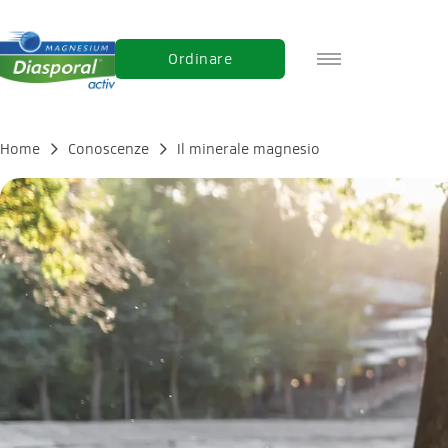
Ordinare
DE
FR
Home
Conoscenze
Il minerale magnesio
EN