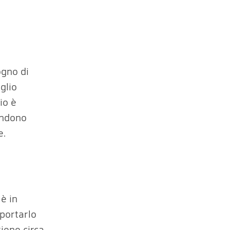
ogno di
glio
io è
pendono
e.
è in
portarlo
iene circa